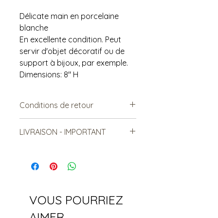
Délicate main en porcelaine
blanche
En excellente condition. Peut
servir d'objet décoratif ou de
support à bijoux, par exemple.
Dimensions: 8" H
Conditions de retour
Vendu tel quel.
LIVRAISON - IMPORTANT
Non remboursable. Non-
échangeable
***Le frais de livraison est à titre
indicatif, mais est sujet à
changement***
Les items lourds peuvent être livrés,
mais le coût sera relatif à la
VOUS POURRIEZ
distance et au nombre total
d'article livrés.
AIMER