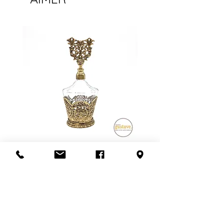
Le frais de livraison indiqué peut
donc être supérieur OU inférieur au
montant final lors de l'achat.
**SVP nous contacter avant de
confirmer l'achat pour que nous
vous donnions une idée juste du
frais de livraison**
Possibilité de venir récupérer en
magasin aussi! :)
Flacon de parfum en filigrane
doré | Motif de roses
Ajouter au panier