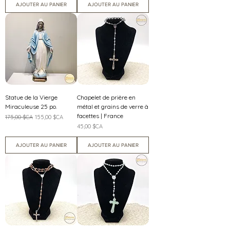
AJOUTER AU PANIER
AJOUTER AU PANIER
Statue de la Vierge
Chapelet de prière en
Miraculeuse 25 po.
métal et grains de verre à
facettes | France
Prix original
Prix promotionnel
175,00 $CA
155,00 $CA
Prix
45,00 $CA
AJOUTER AU PANIER
AJOUTER AU PANIER