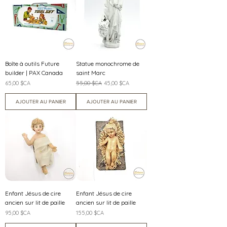
Boîte à outils Future
Statue monochrome de
builder | PAX Canada
saint Marc
Prix
Prix original
Prix promotionnel
65,00 $CA
55,00 $CA
45,00 $CA
AJOUTER AU PANIER
AJOUTER AU PANIER
Enfant Jésus de cire
Enfant Jésus de cire
ancien sur lit de paille
ancien sur lit de paille
Prix
Prix
95,00 $CA
155,00 $CA