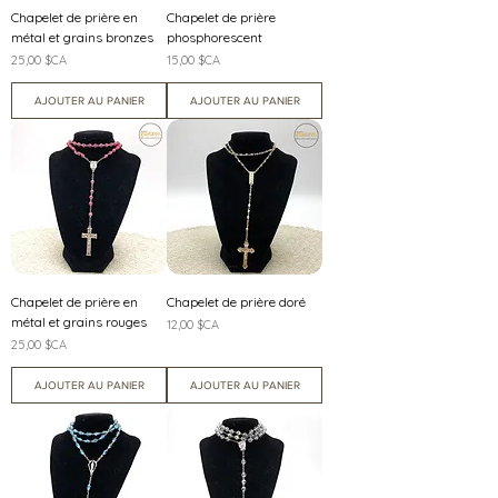
Chapelet de prière en
Chapelet de prière
métal et grains bronzes
phosphorescent
Prix
Prix
25,00 $CA
15,00 $CA
AJOUTER AU PANIER
AJOUTER AU PANIER
Chapelet de prière en
Chapelet de prière doré
métal et grains rouges
Prix
12,00 $CA
Prix
25,00 $CA
AJOUTER AU PANIER
AJOUTER AU PANIER