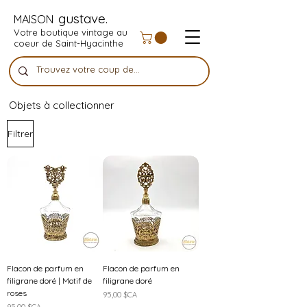
gustave.
MAISON
Votre boutique vintage au
coeur de Saint-Hyacinthe
Objets à collectionner
Filtrer
Flacon de parfum en
Flacon de parfum en
filigrane doré | Motif de
filigrane doré
roses
Prix
95,00 $CA
Prix
95,00 $CA