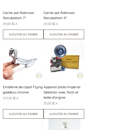
Cache-pot Robinson
Cache-pot Robinson
Ransbottom 7"
Ransbottom 9"
Prix
Prix
45,00 $CA
65,00 $CA
AJOUTER AU PANIER
AJOUTER AU PANIER
Emblème de capot Flying
Appareil photo Imperial
goddess chrome
Debonair avec flash et
boîte d'origine
Prix
125,00 $CA
Prix
35,00 $CA
AJOUTER AU PANIER
AJOUTER AU PANIER