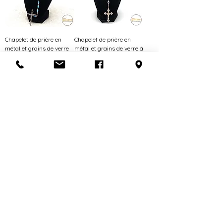
Chapelet de prière en
Chapelet de prière en
métal et grains de verre
métal et grains de verre à
bleu | Italie
facettes
Prix
Prix
45,00 $CA
45,00 $CA
AJOUTER AU PANIER
AJOUTER AU PANIER
Chapelet de prière noir et
Chapelet de prière en bois
blanc
| France
Prix
Prix
12,00 $CA
35,00 $CA
AJOUTER AU PANIER
AJOUTER AU PANIER