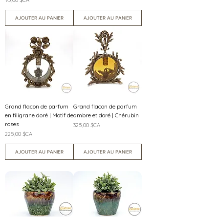
AJOUTER AU PANIER
AJOUTER AU PANIER
Grand flacon de parfum
Grand flacon de parfum
en filigrane doré | Motif de
ambre et doré | Chérubin
roses
Prix
325,00 $CA
Prix
225,00 $CA
AJOUTER AU PANIER
AJOUTER AU PANIER