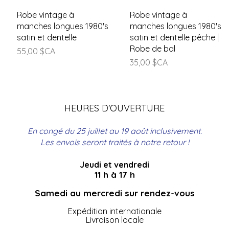
Aperçu rapide
Aperçu rapide
Robe vintage à
Robe vintage à
manches longues 1980's
manches longues 1980's
satin et dentelle
satin et dentelle pêche |
Robe de bal
Prix
55,00 $CA
Prix
35,00 $CA
HEURES D'OUVERTURE
En congé du 25 juillet au 19 août inclusivement.
Les envois seront traités à notre retour !
Jeudi et vendredi
11 h à 17 h
Samedi au mercredi sur rendez-vous
Expédition internationale
Livraison locale