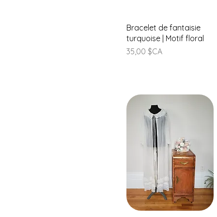
Aperçu rapide
Bracelet de fantaisie
turquoise | Motif floral
Prix
35,00 $CA