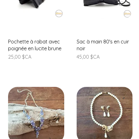
Aperçu rapide
Aperçu rapide
Pochette à rabat avec
Sac à main 80's en cuir
poignée en lucite brune
noir
Prix
Prix
25,00 $CA
45,00 $CA