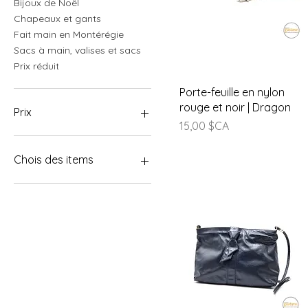
Bijoux de Noël
Chapeaux et gants
Fait main en Montérégie
Sacs à main, valises et sacs
Prix réduit
Aperçu rapide
Porte-feuille en nylon
rouge et noir | Dragon
Prix
Prix
15,00 $CA
5 $CA
255 $CA
Chois des items
Boucles d'oreilles
Collier
L'ensemble