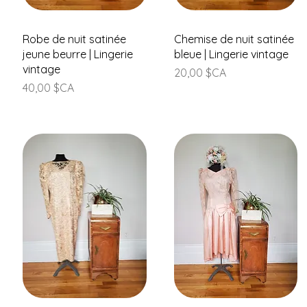
Aperçu rapide
Aperçu rapide
Robe de nuit satinée
Chemise de nuit satinée
jeune beurre | Lingerie
bleue | Lingerie vintage
vintage
Prix
20,00 $CA
Prix
40,00 $CA