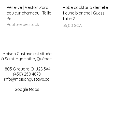
Aperçu rapide
Aperçu rapide
Réservé | Veston Zara
Robe cocktail à dentelle
couleur chameau | Taille
fleurie blanche | Guess
Petit
taille 2
Rupture de stock
Prix
35,00 $CA
Maison Gustave est située
à Saint-Hyacinthe, Québec.
1805 Girouard O. J2S 3A4
(450) 250 4878
info@maisongustave.ca
Google Maps