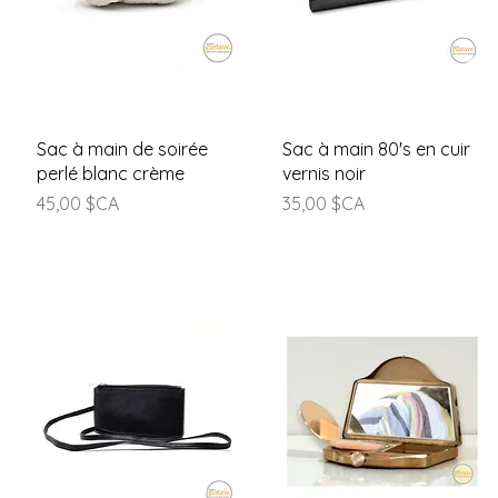
Aperçu rapide
Aperçu rapide
Sac à main de soirée
Sac à main 80's en cuir
perlé blanc crème
vernis noir
Prix
Prix
45,00 $CA
35,00 $CA