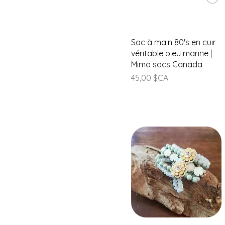
Aperçu rapide
Sac à main 80's en cuir
véritable bleu marine |
Mimo sacs Canada
Prix
45,00 $CA