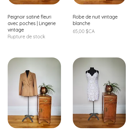
Aperçu rapide
Aperçu rapide
Peignoir satiné fleuri
Robe de nuit vintage
avec poches | Lingerie
blanche
vintage
Prix
65,00 $CA
Rupture de stock