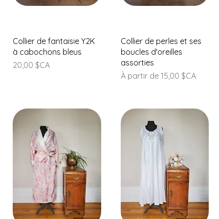
Aperçu rapide
Aperçu rapide
Collier de fantaisie Y2K
Collier de perles et ses
à cabochons bleus
boucles d'oreilles
assorties
Prix
20,00 $CA
Prix promotionnel
À partir de
15,00 $CA