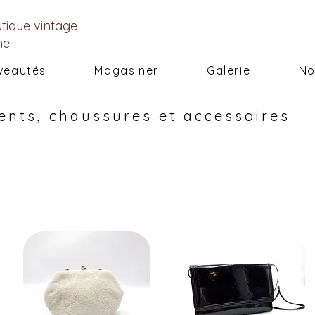
utique vintage
he
veautés
Magasiner
Galerie
No
ents, chaussures et accessoires