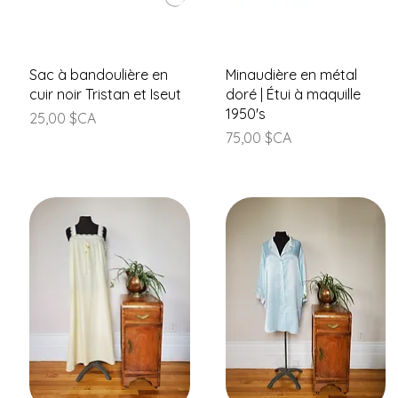
Aperçu rapide
Aperçu rapide
Sac à bandoulière en
Minaudière en métal
cuir noir Tristan et Iseut
doré | Étui à maquille
1950's
Prix
25,00 $CA
Prix
75,00 $CA