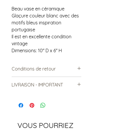
Beau vase en céramique
Glaçure couleur blanc avec des
motifs bleus inspiration
portugaise
Il est en excellente condition
vintage
Dimensions: 10" D x 6" H
Conditions de retour
Vendu tel quel.
LIVRAISON - IMPORTANT
Non remboursable. Non
échangeable.
**Pas de livraison par la poste.**
Écrivez-nous si besoin de livraison !
VOUS POURRIEZ