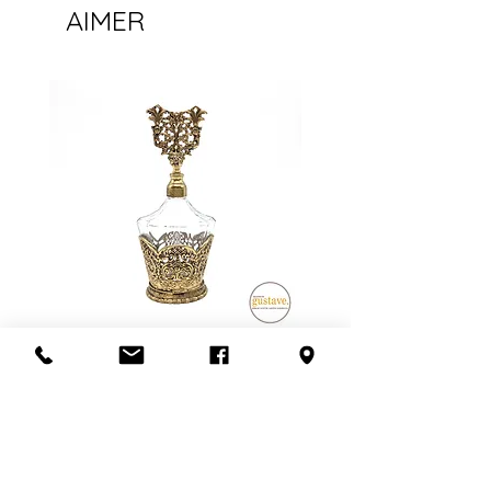
AIMER
Flacon de parfum en filigrane
doré | Motif de roses
Ajouter au panier