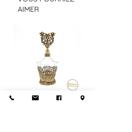
AIMER
Flacon de parfum en filigrane
doré | Motif de roses
Ajouter au panier