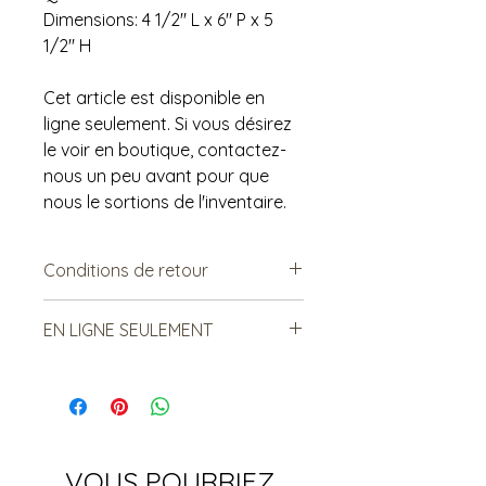
Dimensions: 4 1/2" L x 6" P x 5
1/2" H
Cet article est disponible en
ligne seulement. Si vous désirez
le voir en boutique, contactez-
nous un peu avant pour que
nous le sortions de l'inventaire.
Conditions de retour
Vendu tel quel.
EN LIGNE SEULEMENT
Non remboursable. Non
échangeable.
Cet article est disponible en ligne
seulement. Si vous désirez le voir en
boutique, contactez-nous un peu
avant pour que nous le sortions de
l'inventaire.
VOUS POURRIEZ
Réf. Boîte #002