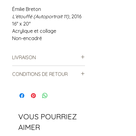
Émilie Breton
L'étouffé (Autoportrait 11)
, 2016
16" x 20"
Acrylique et collage
Non-encadré
LIVRAISON
Possibilité de venir récupérer en
CONDITIONS DE RETOUR
magasin.
Pour la livraison postale,
Vendu tel quel.
communiquez avec nous et nous
Non remboursable. Non
calculerons le tarif selon votre
échangeable.
distance.
VOUS POURRIEZ
AIMER