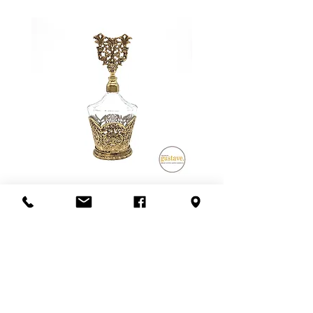
Flacon de parfum en filigrane
doré | Motif de roses
Ajouter au panier
S'abonner à l'infolettre