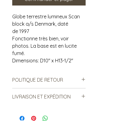
Globe terrestre lumineux Scan
block a/s Denmark, daté
de 1997
Fonctionne très bien, voir
photos. La base est en lucite
fumé.
Dimensions: D10" x H13-1/2"
POLITIQUE DE RETOUR
Notre politique ne permet ni les
LIVRAISON ET EXPÉDITION
échanges, ni le remboursement des
produits vendus. Ce sont des
***Le frais de livraison est sujet à
produits de seconde main, donc il
changement. Merci de lire ci-
est important de prendre en
dessous:: ***
compte à l'avance les signes
Certains items sont livrés par la
d'usure. De notre côté, nous nous
poste. Le frais est relatif au
assurons qu'ils sont conformes à la