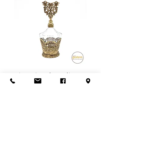
Flacon de parfum en filigrane
doré | Motif de roses
Ajouter au panier
S'abonner à l'infolettre
Confidentialité
Termes et conditions
Politique de retour