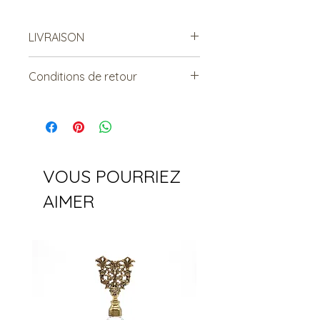
LIVRAISON
Possibilité de venir récupérer en
Conditions de retour
magasin
Vendu tel quel.
Non remboursable. Non
échangeable.
VOUS POURRIEZ
AIMER