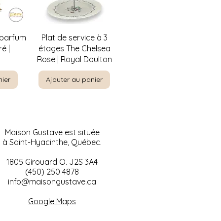
de
Aperçu rapide
 parfum
Plat de service à 3
é |
étages The Chelsea
Rose | Royal Doulton
nier
Ajouter au panier
Maison Gustave est située
à Saint-Hyacinthe, Québec.
1805 Girouard O. J2S 3A4
(450) 250 4878
info@maisongustave.ca
de
de
Aperçu rapide
Aperçu rapide
ty par
-nique
Paysage à l'huile sur
Visage de bébé en
Google Maps
rement
céramique | Décoration
canvas 1953 |
" x 31"
Encadrement de bois 24
murale