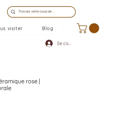
us visiter
Blog
Se connecter
éramique rose |
rale