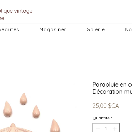
utique vintage
he
veautés
Magasiner
Galerie
No
Parapluie en c
Décoration mu
Prix
25,00 $CA
Quantité
*