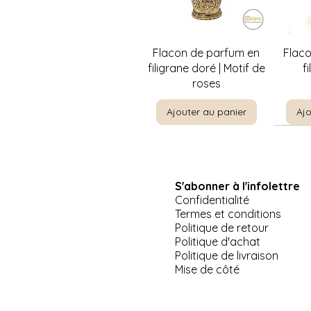
Aperçu rapide
A
Flacon de parfum en
Flac
filigrane doré | Motif de
f
roses
Ajouter au panier
Ajo
S'abonner à l'infolettre
Confidentialité
Termes et conditions
Politique de retour
Politique d'achat
Politique de livraison
Aperçu rapide
Aperçu rapide
Aperçu rapide
A
A
Pinkie par T. Lawrence |
Jeep US Army Willis-
Plat de service à 3
La Priè
Suppor
Mise de côté
Miniature Masters 5" x 6"
Overland 1941 miniature
étages Morning Glory |
E
Palissy Angleterre
10"
profess