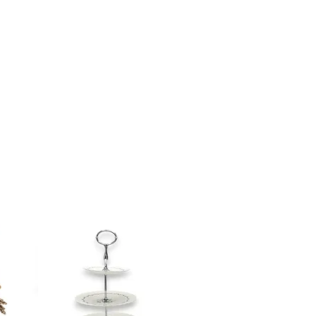
es articles plus fragiles, nous
aison en personne. Ce frais dépend
courir et du nombre de livreurs
.
contactez-nous
ou visitez notre
n
ici
.