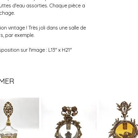
États-Unis.
uttes d'eau assorties. Chaque pièce a
Pour les meubles et l
rochage.
privilégions la livr
de la distance à par
nécessaires (1 ou 2)
ion vintage ! Très joli dans une salle de
Pour en savoir plus,
s, par exemple.
politique de livraiso
position sur l'image : L13" x H21"
IMER