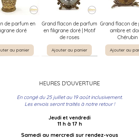
perçu rapide
Aperçu rapide
Aperçu rapi
on de parfum en
Grand flacon de parfum
Grand flacon de
iligrane doré
en filigrane doré | Motif
ambre et dor
de roses
Chérubin
uter au panier
Ajouter au panier
Ajouter au pa
HEURES D'OUVERTURE
En congé du 25 juillet au 19 août inclusivement.
Les envois seront traités à notre retour !
Jeudi et vendredi
perçu rapide
perçu rapide
Aperçu rapide
Aperçu rapide
Aperçu rapi
Aperçu rapi
re par E. Meunier |
t à bouteilles en
Christine Rosamond |
Coffre de couture
The Boating Par
Panier de pique
11 h à 17 h
ncadrement
rotin
Singer avec broderie
Encadrement
Leloir | Encad
en rotin
ionnel ancien 27"
professionnel 18" x 22"
florale bleue
professionnel 25
Samedi au mercredi sur rendez-vous