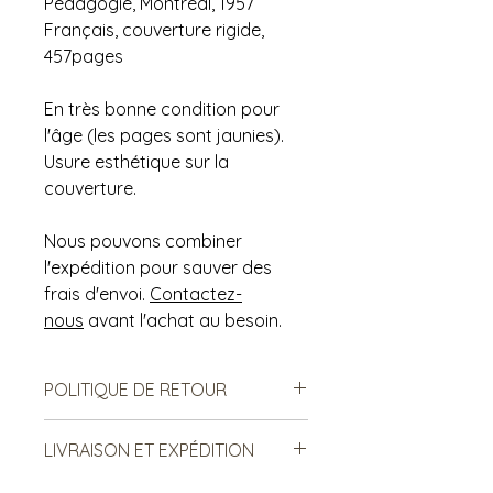
Pédagogie, Montréal, 1957
Français, couverture rigide,
457pages
En très bonne condition pour
l'âge (les pages sont jaunies).
Usure esthétique sur la
couverture.
Nous pouvons combiner
l'expédition pour sauver des
frais d'envoi.
Contactez-
nous
avant l'achat au besoin.
POLITIQUE DE RETOUR
Notre politique ne permet ni les
LIVRAISON ET EXPÉDITION
échanges, ni le remboursement des
produits vendus. Ce sont des
Le frais d’expédition proposé est