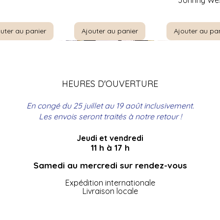
Johnny We
uter au panier
Ajouter au panier
Ajouter au pa
HEURES D'OUVERTURE
En congé du 25 juillet au 19 août inclusivement.
Les envois seront traités à notre retour !
Jeudi et vendredi
perçu rapide
Aperçu rapide
Aperçu rapi
aire française |
Lampe de plancher fini
Marx Johnny 
11 h à 17 h
 scolaire de 1957
laiton avec son abat-
Wagon couvert, 
jour
et accessoires |
Samedi au mercredi sur rendez-vous
uter au panier
Expédition internationale
Ajouter au panier
Rupture de st
Livraison locale