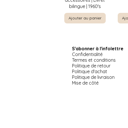
accessoires | Livret
bilingue | 1960's
Ajouter au panier
Ajo
S'abonner à l'infolettre
Confidentialité
Termes et conditions
Politique de retour
Politique d'achat
Politique de livraison
Aperçu rapide
A
Chaudrons Sanko ware
Gramm
Mise de côté
en émail
Livre
Ajouter au panier
Ajo