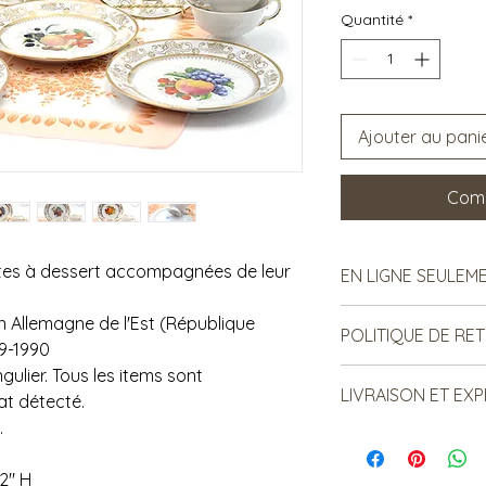
Quantité
*
Ajouter au pani
Comm
tes à dessert accompagnées de leur
EN LIGNE SEULEM
Cet article est dispo
n Allemagne de l'Est (République
POLITIQUE DE RE
désirez le voir en b
9-1990
avant pour que nous 
gulier. Tous les items sont
Notre politique ne p
Réf. Boîte #00C
LIVRAISON ET EXP
remboursement des 
at détecté.
produits de seconde
.
***Le frais de livrai
prendre en compte à
"
de lire ci-dessous:: **
notre côté, nous no
2" H
Certains items sont l