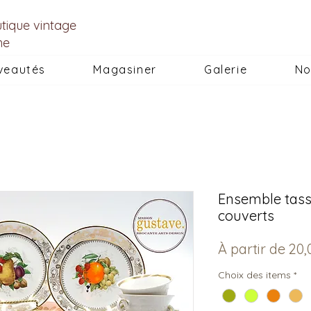
utique vintage
he
veautés
Magasiner
Galerie
No
Ensemble tasse
couverts
À partir de
20,
Choix des items
*