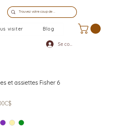
us visiter
Blog
Se connecter
s et assiettes Fisher 6
Prix
00C$
promotionnel