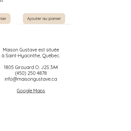
st
nier
Ajouter au panier
Maison Gustave est située
à Saint-Hyacinthe, Québec.
1805 Girouard O. J2S 3A4
(450) 250 4878
info@maisongustave.ca
de
Aperçu rapide
West
Horloge de table Royal
Google Maps
cheval
Albert série Val D'or
 1960's
Rupture de stock
ock