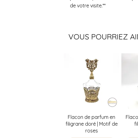
de votre visite.**
VOUS POURRIEZ A
Aperçu rapide
A
Flacon de parfum en
Flac
filigrane doré | Motif de
f
roses