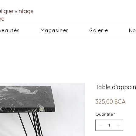
utique vintage
he
veautés
Magasiner
Galerie
No
Table d'appoin
Prix
325,00 $CA
Quantité
*