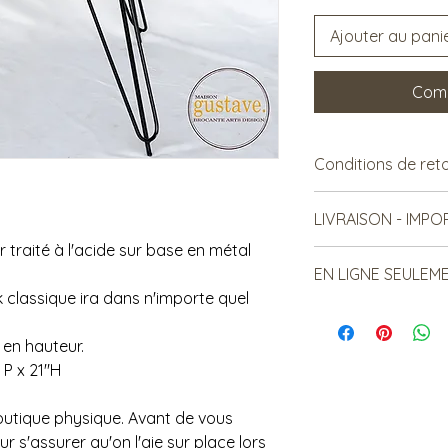
Ajouter au pani
Comm
Conditions de ret
Vendu tel quel.
LIVRAISON - IMP
Non remboursable.
 traité à l'acide sur base en métal
***Le frais de livraiso
EN LIGNE SEULEM
sujet à changement*
k classique ira dans n'importe quel
Les items lourds peu
*Cet article est dis
relatif à la distanc
Contactez-nous ava
d'article livrés.
 en hauteur.
s'assurer de l'avoir 
Le frais de livraiso
 P x 21"H
OU inférieur au monta
**SVP nous contacte
boutique physique. Avant de vous
que nous vous donni
 s'assurer qu'on l'aie sur place lors
livraison**