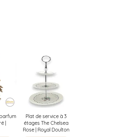
 récupérer en magasin aussi! :)
de
Aperçu rapide
 parfum
Plat de service à 3
é |
étages The Chelsea
Rose | Royal Doulton