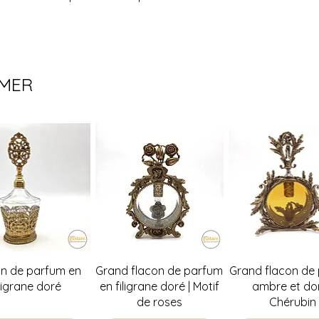
Possibilité de venir
IMER
perçu rapide
Aperçu rapide
Aperçu rapi
on de parfum en
Grand flacon de parfum
Grand flacon de
iligrane doré
en filigrane doré | Motif
ambre et dor
de roses
Chérubin