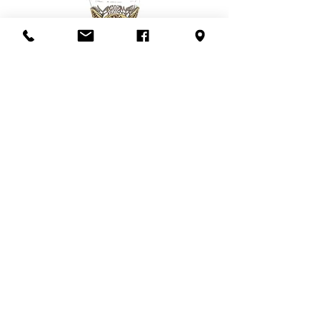
nous
ou visitez notre politique de
livraison
ici
.
Flacon de parfum en filigrane
doré | Motif de roses
Ajouter au panier
S'abonner à l'infolettre
Confidentialité
Termes et conditions
Politique de retour
Politique d'achat
Politique de livraison
Mise de côté
HEURES D'OUVERTURE
En congé du 25 juillet au 19 août