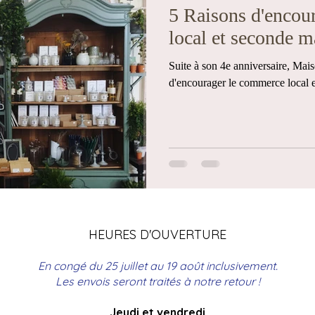
5 Raisons d'encou
local et seconde ma
Suite à son 4e anniversaire, Mai
d'encourager le commerce local e
HEURES D'OUVERTURE
En congé du 25 juillet au 19 août inclusivement.
Les envois seront traités à notre retour !
Jeudi et vendredi