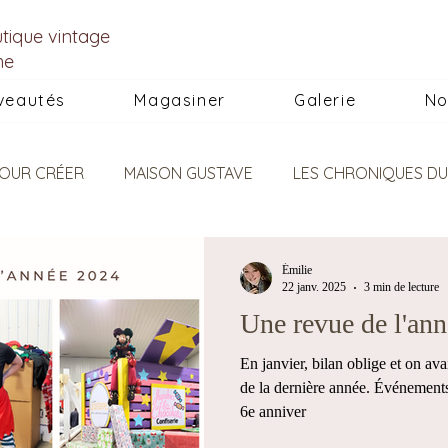
utique vintage
he
veautés
Magasiner
Galerie
No
OUR CRÉER
MAISON GUSTAVE
LES CHRONIQUES DU
POUR S'INSPIRER
Émilie
22 janv. 2025
3 min de lecture
Une revue de l'an
En janvier, bilan oblige et on ava
de la dernière année. Événement
6e anniver