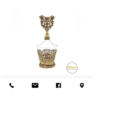
distance à parcourir et du nombre
moment de l'achat ou de
de livreurs nécessaires (1 ou 2).
mentionner l'état lors de la vente.
L'estimation fournie à la fin de la
transaction est sujet à changement.
Veuillez nous contacter avant de
confirmer l'achat si la récupération
en boutique n'est pas possible.
Un grand merci!
Flacon de parfum en filigrane
doré | Motif de roses
Ajouter au panier
S'abonner à l'infolettre