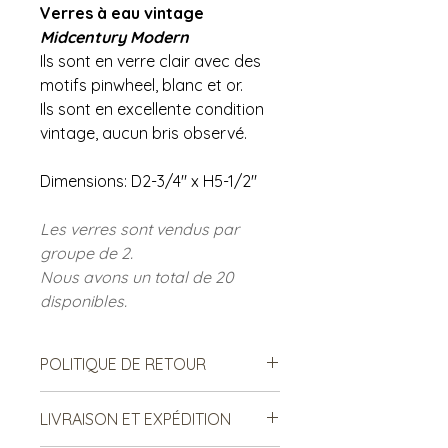
Verres à eau vintage
Midcentury Modern
Ils sont en verre clair avec des
motifs pinwheel, blanc et or.
Ils sont en excellente condition
vintage, aucun bris observé.
Dimensions: D2-3/4" x H5-1/2"
Les verres sont vendus par
groupe de 2.
Nous avons un total de 20
disponibles.
POLITIQUE DE RETOUR
Notre politique ne permet ni les
LIVRAISON ET EXPÉDITION
échanges, ni le remboursement des
produits vendus. Ce sont des