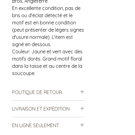
Bros, Angleterre
En excellente condition, pas de
bris ou d'éclat détecté et le
motif est en bonne condition
(peut présenter de légers signes
d'usure normale). L'item est
signé en dessous.
Couleur: Jaune et vert avec des
motifs dorés. Grand motif floral
dans la tasse et au centre de la
soucoupe.
POLITIQUE DE RETOUR
Notre politique ne permet ni les
LIVRAISON ET EXPÉDITION
échanges, ni le remboursement des
produits vendus. Ce sont des
***Le frais de livraison est sujet à
produits de seconde main, donc il
EN LIGNE SEULEMENT
changement. Merci de lire ci-
est important de prendre en
dessous:: ***
compte à l'avance les signes