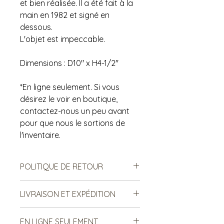
et bien réalisée. Il a été fait à la
main en 1982 et signé en
dessous.
L'objet est impeccable.
Dimensions : D10" x H4-1/2"
*En ligne seulement. Si vous
désirez le voir en boutique,
contactez-nous un peu avant
pour que nous le sortions de
l'inventaire.
POLITIQUE DE RETOUR
Notre politique ne permet ni les
LIVRAISON ET EXPÉDITION
échanges, ni le remboursement des
produits vendus. Ce sont des
***Le frais de livraison est sujet à
produits de seconde main, donc il
EN LIGNE SEULEMENT
changement. Merci de lire ci-