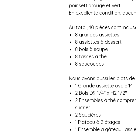
poinsettiarouge et vert.
En excellente condition, aucun
Au total, 40 pièces sont inclu
8 grandes assiettes
8 assiettes à dessert
8 bols à soupe
8 tasses à thé
8 soucoupes
Nous avons aussi les plats de
1 Grande assiette ovale 14"
2 Bols D9-1/4" x H2-1/2"
2 Ensembles à thé comprena
sucrier
2 Saucières
1 Plateau à 2 étages
1 Ensemble à gâteau : assiet