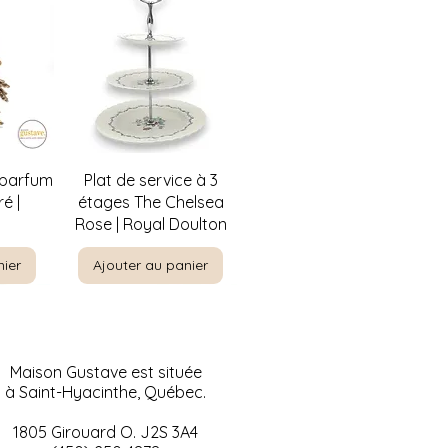
de
Aperçu rapide
 parfum
Plat de service à 3
é |
étages The Chelsea
Rose | Royal Doulton
nier
Ajouter au panier
Maison Gustave est située
à Saint-Hyacinthe, Québec.
1805 Girouard O. J2S 3A4