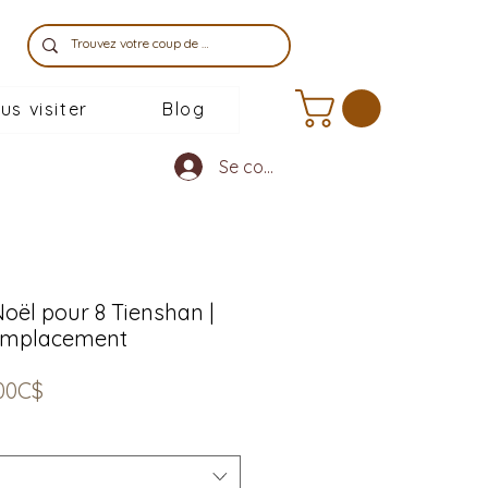
us visiter
Blog
Se connecter
oël pour 8 Tienshan |
remplacement
Prix
00C$
promotionnel