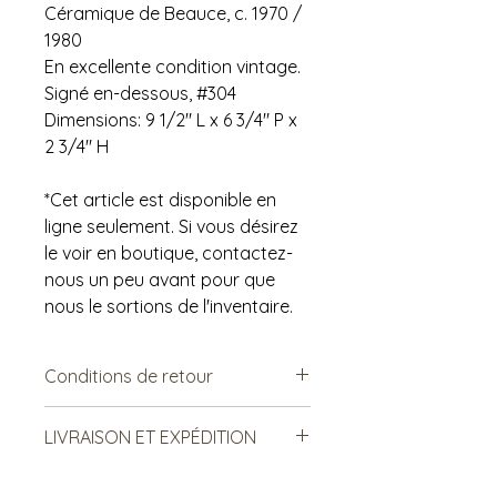
Céramique de Beauce, c. 1970 /
1980
En excellente condition vintage.
Signé en-dessous, #304
Dimensions: 9 1/2" L x 6 3/4" P x
2 3/4" H
*Cet article est disponible en
ligne seulement. Si vous désirez
le voir en boutique, contactez-
nous un peu avant pour que
nous le sortions de l'inventaire.
Conditions de retour
Vendu tel quel.
LIVRAISON ET EXPÉDITION
Non remboursable. Non
échangeable.
***Le frais de livraison est sujet à