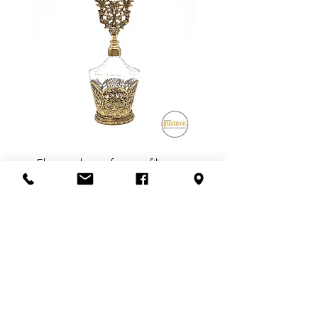
Consultez notre politique de
fragiles, nous privilégions la livraison
retour
ici
.
en personne. Ce frais dépend de la
distance à parcourir et du nombre
de livreurs nécessaires (1 ou 2).
Pour en savoir plus,
contactez-
nous
ou visitez notre politique de
livraison
ici
.
Flacon de parfum en filigrane
doré | Motif de roses
Ajouter au panier
S'abonner à l'infolettre
Confidentialité
Termes et conditions
Politique de retour
Politique d'achat