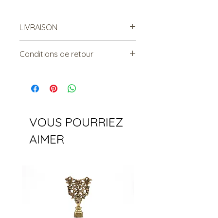
LIVRAISON
Possibilité de venir récupérer en
Conditions de retour
magasin :)
Vendu tel quel.
Non remboursable. Non
échangeable.
VOUS POURRIEZ
AIMER