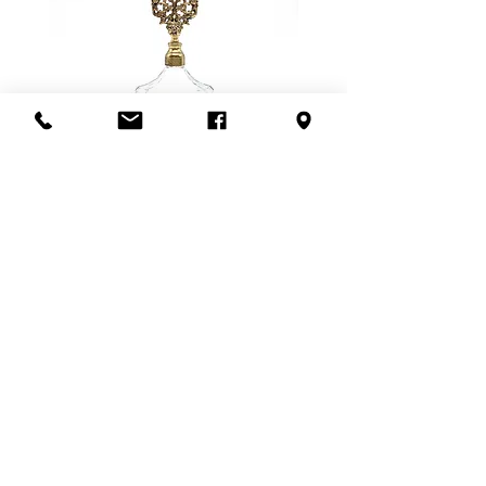
Possibilité de venir récupérer en
magasin aussi! :)
Flacon de parfum en filigrane
doré | Motif de roses
Ajouter au panier
S'abonner à l'infolettre
Confidentialité
Termes et conditions
Politique de retour
Politique d'achat
Politique de livraison