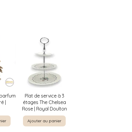
de
Aperçu rapide
 parfum
Plat de service à 3
é |
étages The Chelsea
Rose | Royal Doulton
nier
Ajouter au panier