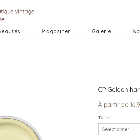
utique vintage
he
veautés
Magasiner
Galerie
No
CP Golden har
À partir de
16,
Taille
*
Sélectionner