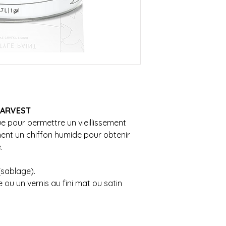
sera livrée à la bou
OU inférieur au monta
Contactez-nous au 
**SVP nous contacte
que nous vous donni
livraison**
Possibilité de venir
HARVEST
e pour permettre un vieillissement
ment un chiffon humide pour obtenir
e.
sablage).
 ou un vernis au fini mat ou satin