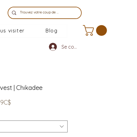
us visiter
Blog
Se connecter
vest | Chikadee
Prix
99C$
promotionnel