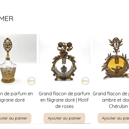
IMER
perçu rapide
Aperçu rapide
Aperçu rapi
on de parfum en
Grand flacon de parfum
Grand flacon de
iligrane doré
en filigrane doré | Motif
ambre et dor
de roses
Chérubin
uter au panier
Ajouter au panier
Ajouter au pa