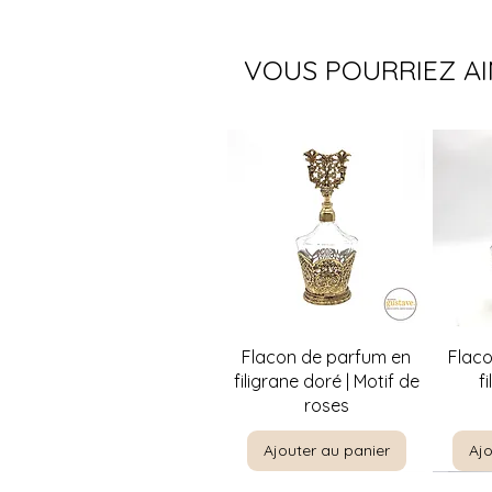
VOUS POURRIEZ A
Aperçu rapide
A
Flacon de parfum en
Flac
filigrane doré | Motif de
f
roses
Ajouter au panier
Ajo