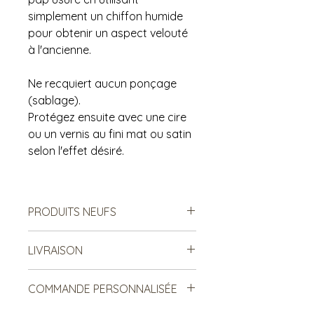
simplement un chiffon humide
pour obtenir un aspect velouté
à l'ancienne.
Ne recquiert aucun ponçage
(sablage).
Protégez ensuite avec une cire
ou un vernis au fini mat ou satin
selon l'effet désiré.
PRODUITS NEUFS
Vendu tel quel.
LIVRAISON
Non remboursable. Non
échangeable.
***Le frais de livraison est à titre
COMMANDE PERSONNALISÉE
indicatif, mais est sujet à
changement***