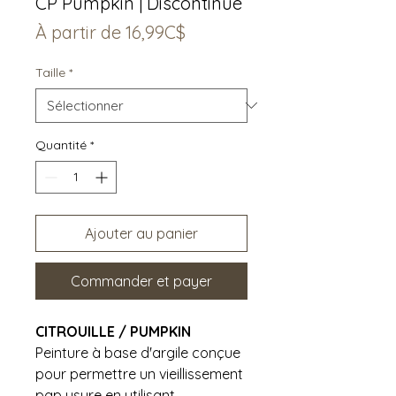
CP Pumpkin | Discontinué
Prix
À partir de
16,99C$
promotionnel
Taille
*
Quantité
*
Ajouter au panier
Commander et payer
CITROUILLE / PUMPKIN
Peinture à base d'argile conçue
pour permettre un vieillissement
pap usure en utilisant