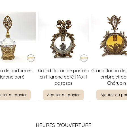
Pour les meubles et l
privilégions la livr
de la distance à par
nécessaires (1 ou 2)
Pour en savoir plus,
politique de livraiso
perçu rapide
Aperçu rapide
Aperçu rapi
on de parfum en
Grand flacon de parfum
Grand flacon de
iligrane doré
en filigrane doré | Motif
ambre et dor
de roses
Chérubin
uter au panier
Ajouter au panier
Ajouter au pa
HEURES D'OUVERTURE