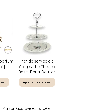
es articles plus fragiles, nous
aison en personne. Ce frais dépend
courir et du nombre de livreurs
.
contactez-nous
ou visitez notre
n
ici
.
de
Aperçu rapide
 parfum
Plat de service à 3
é |
étages The Chelsea
Rose | Royal Doulton
nier
Ajouter au panier
Maison Gustave est située