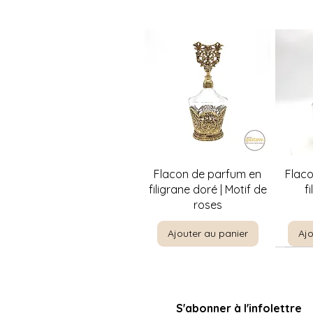
Aperçu rapide
A
Flacon de parfum en
Flac
filigrane doré | Motif de
f
roses
Ajouter au panier
Ajo
S'abonner à l'infolettre