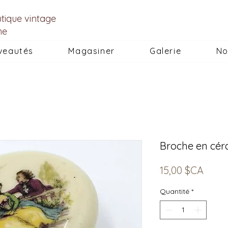
utique vintage
he
veautés
Magasiner
Galerie
No
Broche en cér
Prix
15,00 $CA
Quantité
*