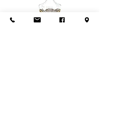
Veuillez nous contacter avant de
confirmer l'achat si la récupération
en boutique n'est pas possible.
Un grand merci!
Flacon de parfum en filigrane
doré | Motif de roses
Ajouter au panier
S'abonner à l'infolettre
Confidentialité
Termes et conditions
Politique de retour
Politique d'achat
Politique de livraison
Mise de côté
HEURES D'OUVERTURE