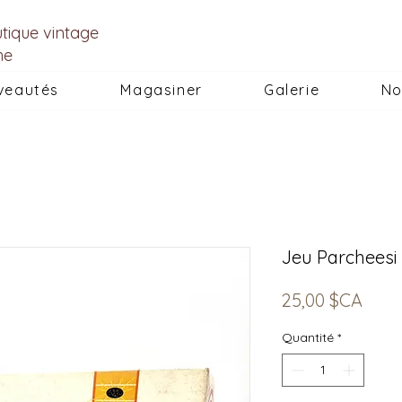
utique vintage
he
veautés
Magasiner
Galerie
No
Jeu Parcheesi 
Prix
25,00 $CA
Quantité
*