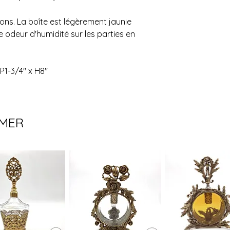
privilégions la livr
de la distance à par
ons. La boîte est légèrement jaunie
nécessaires (1 ou 2)
te odeur d'humidité sur les parties en
Pour en savoir plus,
politique de livraiso
 P1-3/4" x H8"
IMER