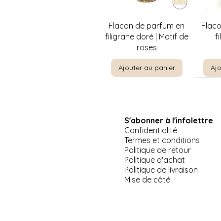
Aperçu rapide
A
Flacon de parfum en
Flac
filigrane doré | Motif de
f
roses
Ajouter au panier
Ajo
S'abonner à l'infolettre
Confidentialité
Termes et conditions
Politique de retour
Politique d'achat
Politique de livraison
Aperçu rapide
Aperçu rapide
Aperçu rapide
A
A
Pinkie par T. Lawrence |
Jeep US Army Willis-
Plat de service à 3
La Priè
Suppor
Mise de côté
Miniature Masters 5" x 6"
Overland 1941 miniature
étages Morning Glory |
E
Palissy Angleterre
10"
profess
Ajouter au panier
Ajo