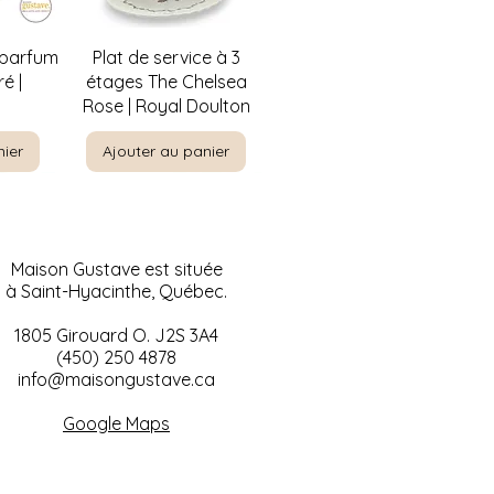
de
Aperçu rapide
 parfum
Plat de service à 3
é |
étages The Chelsea
Rose | Royal Doulton
nier
Ajouter au panier
Maison Gustave est située
à Saint-Hyacinthe, Québec.
1805 Girouard O. J2S 3A4
(450) 250 4878
info@maisongustave.ca
de
de
Aperçu rapide
Aperçu rapide
ty par
-nique
Paysage à l'huile sur
Visage de bébé en
Google Maps
rement
céramique | Décoration
canvas 1953 |
" x 31"
Encadrement de bois 24
murale
nier
x 20