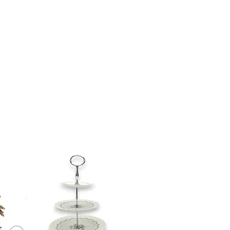
aison en personne. Ce frais dépend
courir et du nombre de livreurs
.
contactez-nous
ou visitez notre
n
ici
.