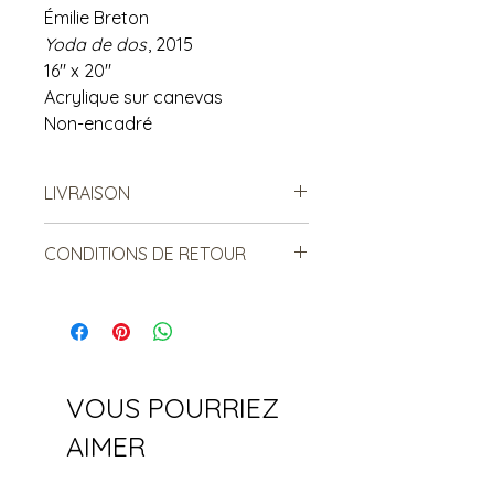
Émilie Breton
Yoda de dos
, 2015
16" x 20"
Acrylique sur canevas
Non-encadré
LIVRAISON
Possibilité de venir récupérer en
CONDITIONS DE RETOUR
magasin.
Pour la livraison postale,
Vendu tel quel.
communiquez avec nous et nous
Non remboursable. Non
calculerons le tarif selon votre
échangeable.
distance.
VOUS POURRIEZ
AIMER