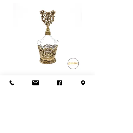
Flacon de parfum en filigrane
doré | Motif de roses
Ajouter au panier
S'abonner à l'infolettre
Confidentialité