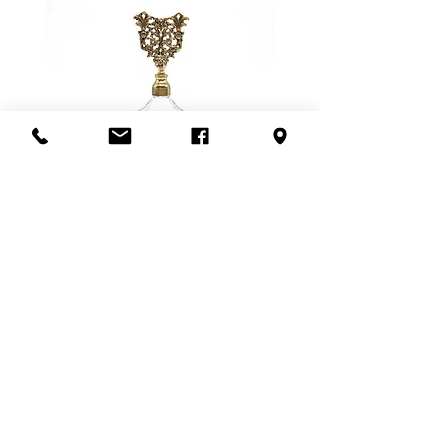
mentionner l'état lors de la vente.
Pour les meubles et les articles plus
Consultez notre politique de
fragiles, nous privilégions la livraison
retour
ici
.
en personne. Ce frais dépend de la
distance à parcourir et du nombre
de livreurs nécessaires (1 ou 2).
Pour en savoir plus,
contactez-
nous
ou visitez notre politique de
livraison
ici
.
Flacon de parfum en filigrane
doré | Motif de roses
Ajouter au panier
S'abonner à l'infolettre
Confidentialité
Termes et conditions
Politique de retour