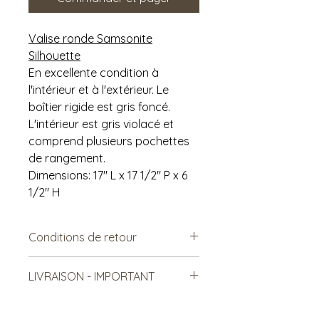
Valise ronde Samsonite
Silhouette
En excellente condition à
l'intérieur et à l'extérieur. Le
boîtier rigide est gris foncé.
L'intérieur est gris violacé et
comprend plusieurs pochettes
de rangement.
Dimensions: 17" L x 17 1/2" P x 6
1/2" H
Conditions de retour
Vendu tel quel.
LIVRAISON - IMPORTANT
Non remboursable. Non-
échangeable
***Le frais de livraison est à titre
indicatif, mais est sujet à