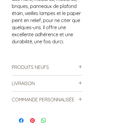
briques, panneaux de plafond
étain, vieilles lampes et le papier
peint en relief, pour ne citer que
quelques-uns. Il offre une
excellente adhérence et une
durabilité, une fois durci.
PRODUITS NEUFS
Vendu tel quel.
LIVRAISON
Non remboursable. Non
échangeable.
***Le frais de livraison est à titre
COMMANDE PERSONNALISÉE
indicatif, mais est sujet à
changement***
Nous ne tenons pas toujours toutes
Les items lourds peuvent être livrés,
les couleurs et les grandeurs de
mais le coût sera relatif à la
chaque produit. Cependant, il est
distance et au nombre total
possible de passer une commande
d'article livrés.