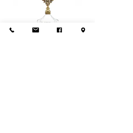
Veuillez nous contacter avant de
confirmer l'achat si la récupération
en boutique n'est pas possible.
Un grand merci!
Flacon de parfum en filigrane
doré | Motif de roses
Ajouter au panier
S'abonner à l'infolettre
Confidentialité
Termes et conditions
Politique de retour
Politique d'achat
Politique de livraison
Mise de côté