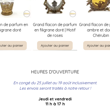
perçu rapide
Aperçu rapide
Aperçu rapi
on de parfum en
Grand flacon de parfum
Grand flacon de
iligrane doré
en filigrane doré | Motif
ambre et dor
de roses
Chérubin
uter au panier
Ajouter au panier
Ajouter au pa
HEURES D'OUVERTURE
En congé du 25 juillet au 19 août inclusivement.
Les envois seront traités à notre retour !
Jeudi et vendredi
perçu rapide
perçu rapide
Aperçu rapide
Aperçu rapide
Aperçu rapi
Aperçu rapi
re par E. Meunier |
t à bouteilles en
Christine Rosamond |
Coffre de couture
The Boating Par
Panier de pique
11 h à 17 h
ncadrement
rotin
Singer avec broderie
Encadrement
Leloir | Encad
en rotin