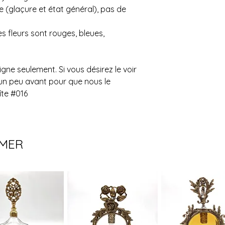
e (glaçure et état général), pas de
L'estimation fournie 
à changement. Veuil
confirmer l'achat si
es fleurs sont rouges, bleues,
pas possible.
Un grand merci!
ligne seulement. Si vous désirez le voir
un peu avant pour que nous le
îte #016
IMER