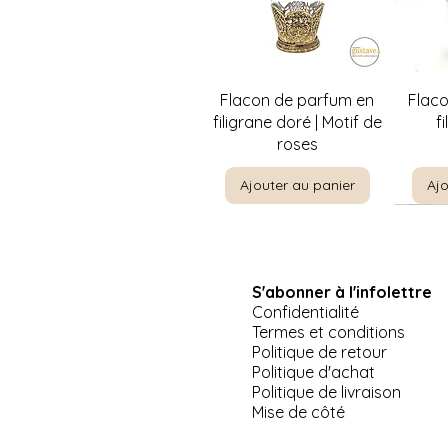
Aperçu rapide
A
Flacon de parfum en
Flac
filigrane doré | Motif de
f
roses
Ajouter au panier
Ajo
S'abonner à l'infolettre
Confidentialité
Termes et conditions
Politique de retour
Politique d'achat
Politique de livraison
Aperçu rapide
Aperçu rapide
Aperçu rapide
A
A
Pinkie par T. Lawrence |
Jeep US Army Willis-
Plat de service à 3
La Priè
Suppor
Mise de côté
Miniature Masters 5" x 6"
Overland 1941 miniature
étages Morning Glory |
E