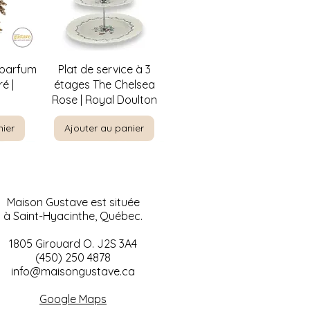
de
Aperçu rapide
 parfum
Plat de service à 3
é |
étages The Chelsea
Rose | Royal Doulton
nier
Ajouter au panier
Maison Gustave est située
à Saint-Hyacinthe, Québec.
1805 Girouard O. J2S 3A4
(450) 250 4878
info@maisongustave.ca
de
de
Aperçu rapide
Aperçu rapide
ty par
-nique
Paysage à l'huile sur
Visage de bébé en
Google Maps
rement
céramique | Décoration
canvas 1953 |