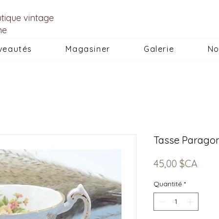
utique vintage
he
veautés
Magasiner
Galerie
No
Tasse Paragon
Prix
45,00 $CA
Quantité
*