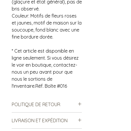
(glaçure et état général), pas de
bris observé.
Couleur: Motifs de fleurs roses
et jaunes, motif de maison sur la
soucoupe, fond blanc avec une
fine bordure dorée.
* Cet article est disponible en
ligne seulement. Si vous désirez
le voir en boutique, contactez-
nous un peu avant pour que
nous le sortions de
l'inventaire.Réf. Boîte #016
POLITIQUE DE RETOUR
Notre politique ne permet ni les
LIVRAISON ET EXPÉDITION
échanges, ni le remboursement des
produits vendus. Ce sont des