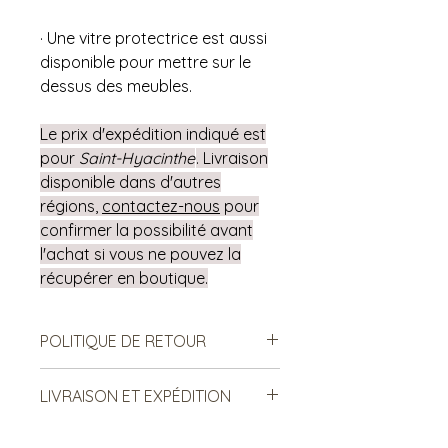
· Une vitre protectrice est aussi
disponible pour mettre sur le
dessus des meubles.
Le prix d'expédition indiqué est
pour
Saint-Hyacinthe
. Livraison
disponible dans d'autres
régions,
contactez-nous
pour
confirmer la possibilité avant
l'achat si vous ne pouvez la
récupérer en boutique.
POLITIQUE DE RETOUR
Notre politique ne permet ni les
LIVRAISON ET EXPÉDITION
échanges, ni le remboursement des
produits vendus. Ce sont des
Le frais d’expédition proposé est
produits de seconde main, donc il