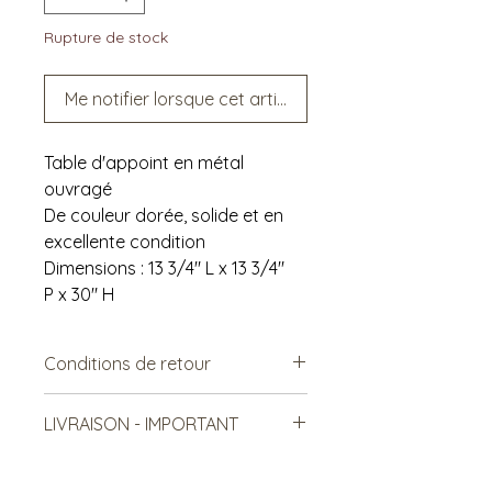
Rupture de stock
Me notifier lorsque cet article est disponible
Table d'appoint en métal
ouvragé
De couleur dorée, solide et en
excellente condition
Dimensions : 13 3/4" L x 13 3/4"
P x 30" H
Conditions de retour
Vendu tel quel.
LIVRAISON - IMPORTANT
Non remboursable. Non-
échangeable
***Le frais de livraison est à titre
indicatif, mais est sujet à