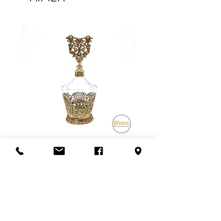
vous prenez plusieurs articles.
Pour les meubles et les articles plus
fragiles, nous privilégions la livraison
en personne. Ce frais dépend de la
distance à parcourir et du nombre
de livreurs nécessaires (1 ou 2).
L'estimation fournie à la fin de la
transaction est sujet à changement.
Veuillez nous contacter avant de
confirmer l'achat si la récupération
en boutique n'est pas possible.
Un grand merci!
Flacon de parfum en filigrane
doré | Motif de roses
Ajouter au panier