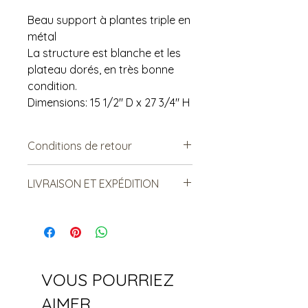
Beau support à plantes triple en
métal
La structure est blanche et les
plateau dorés, en très bonne
condition.
Dimensions: 15 1/2" D x 27 3/4" H
Conditions de retour
Vendu tel quel.
LIVRAISON ET EXPÉDITION
Non remboursable. Non
échangeable.
***Le frais de livraison est sujet à
changement. Merci de lire ci-
dessous:: ***
Certains items sont livrés par la
poste. Le frais est relatif au poids et
VOUS POURRIEZ
à la taille de la boîte finale - Nous
pouvons combiné l'expédition si
AIMER