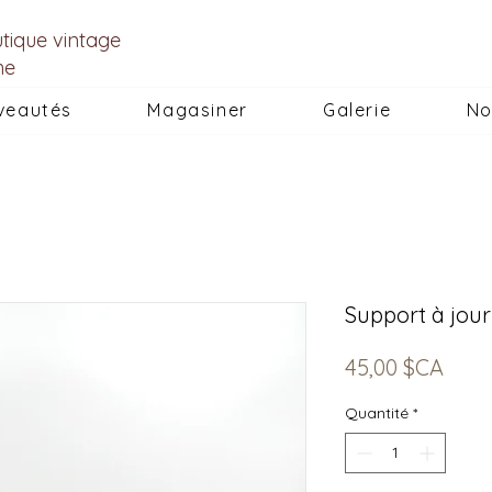
utique vintage
he
veautés
Magasiner
Galerie
No
Support à jou
Prix
45,00 $CA
Quantité
*