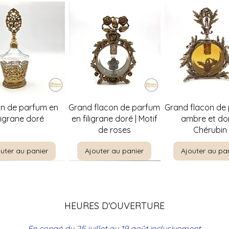
perçu rapide
Aperçu rapide
Aperçu rapi
on de parfum en
Grand flacon de parfum
Grand flacon de
iligrane doré
en filigrane doré | Motif
ambre et dor
de roses
Chérubin
uter au panier
Ajouter au panier
Ajouter au pa
HEURES D'OUVERTURE
En congé du 25 juillet au 19 août inclusivement.