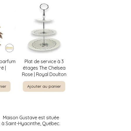
de
Aperçu rapide
 parfum
Plat de service à 3
é |
étages The Chelsea
Rose | Royal Doulton
nier
Ajouter au panier
Maison Gustave est située
à Saint-Hyacinthe, Québec.