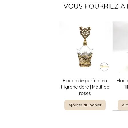
VOUS POURRIEZ A
Aperçu rapide
A
Flacon de parfum en
Flac
filigrane doré | Motif de
f
roses
Ajouter au panier
Ajo