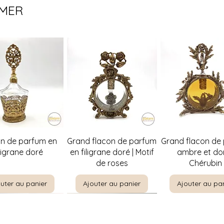
IMER
perçu rapide
Aperçu rapide
Aperçu rapi
on de parfum en
Grand flacon de parfum
Grand flacon de
iligrane doré
en filigrane doré | Motif
ambre et dor
de roses
Chérubin
uter au panier
Ajouter au panier
Ajouter au pa