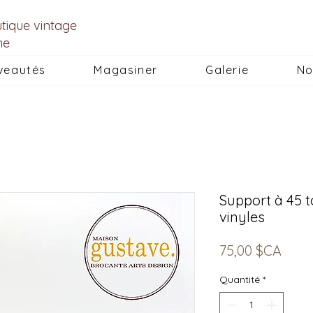
utique vintage
he
veautés
Magasiner
Galerie
No
Support à 45 
vinyles
Prix
75,00 $CA
Quantité
*