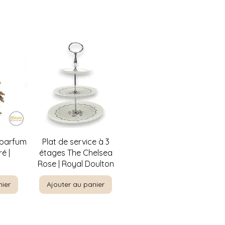
de
Aperçu rapide
 parfum
Plat de service à 3
é |
étages The Chelsea
Rose | Royal Doulton
nier
Ajouter au panier