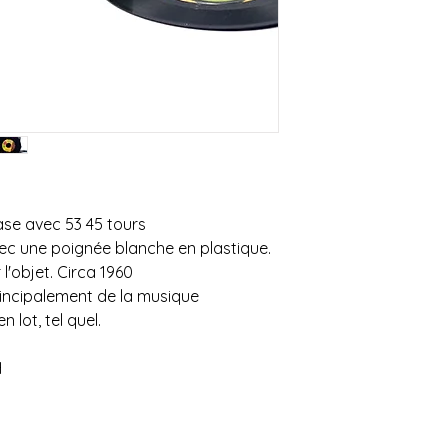
assurons qu'ils fon
Pour les meubles et l
ou de mentionner l'é
privilégions la livr
de la distance à par
nécessaires (1 ou 2)
L'estimation fournie 
à changement. Veuil
confirmer l'achat si
pas possible.
Un grand merci!
ase avec 53 45 tours
ec une poignée blanche en plastique.
l'objet. Circa 1960
incipalement de la musique
 lot, tel quel.
H