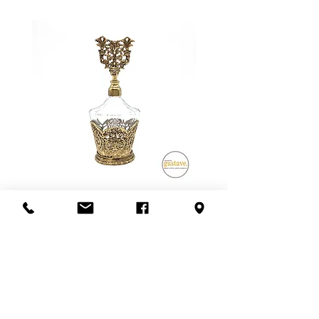
Pour les meubles et les articles plus
garantie sur les objets électriques
fragiles, nous privilégions la livraison
ou électroniques, mais nous nous
en personne. Ce frais dépend de la
assurons qu'ils fonctionnent au
distance à parcourir et du nombre
moment de l'achat ou de
de livreurs nécessaires (1 ou 2).
mentionner l'état lors de la vente.
L'estimation fournie à la fin de la
transaction est sujet à changement.
Veuillez nous contacter avant de
confirmer l'achat si la récupération
en boutique n'est pas possible.
Un grand merci!
Flacon de parfum en filigrane
doré | Motif de roses
Ajouter au panier
S'abonner à l'infolettre