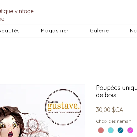
utique vintage
he
veautés
Magasiner
Galerie
No
Poupées uniqu
de bois
Prix
30,00 $CA
Choix des items
*