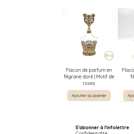
Aperçu rapide
A
Flacon de parfum en
Flac
filigrane doré | Motif de
f
roses
Ajouter au panier
Ajo
S'abonner à l'infolettre
Confidentialité