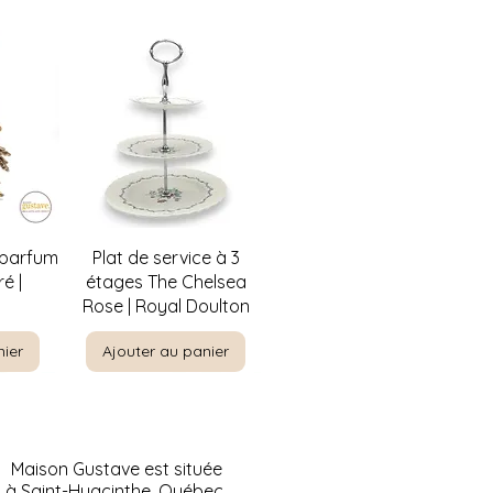
de
Aperçu rapide
 parfum
Plat de service à 3
é |
étages The Chelsea
Rose | Royal Doulton
nier
Ajouter au panier
Maison Gustave est située
à Saint-Hyacinthe, Québec.