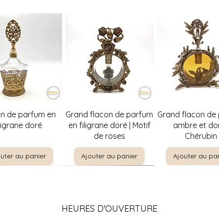
perçu rapide
Aperçu rapide
Aperçu rapi
on de parfum en
Grand flacon de parfum
Grand flacon de
iligrane doré
en filigrane doré | Motif
ambre et dor
de roses
Chérubin
uter au panier
Ajouter au panier
Ajouter au pa
HEURES D'OUVERTURE