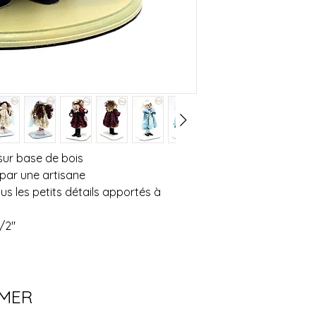
à la description et 
celui affiché, donc
Nous n'offrons pas n
article, contactez
objets électriques 
quand c’est possible,
assurons qu'ils fon
combiné quand il y 
ou de mentionner l'é
Consultez notre poli
L'expédition est of
États-Unis.
Pour les meubles et l
privilégions la livr
sur base de bois
de la distance à par
 par une artisane
nécessaires (1 ou 2)
s les petits détails apportés à
Pour en savoir plus,
politique de livraiso
/2"
IMER