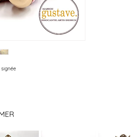
à changement. Veuil
confirmer l'achat si
pas possible.
Un grand merci!
 signée
IMER