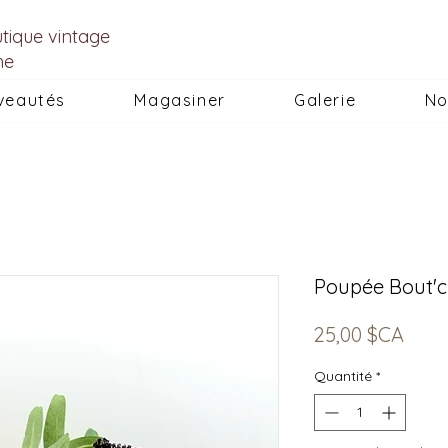
utique vintage
he
veautés
Magasiner
Galerie
No
Poupée Bout'c
Prix
25,00 $CA
Quantité
*