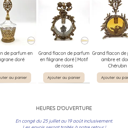
perçu rapide
Aperçu rapide
Aperçu rapi
on de parfum en
Grand flacon de parfum
Grand flacon de
iligrane doré
en filigrane doré | Motif
ambre et dor
de roses
Chérubin
uter au panier
Ajouter au panier
Ajouter au pa
HEURES D'OUVERTURE
En congé du 25 juillet au 19 août inclusivement.
Les envois seront traités à notre retour !