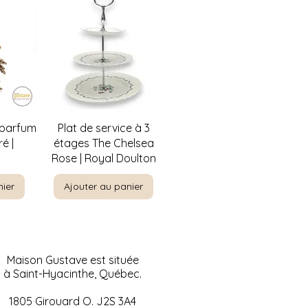
de
Aperçu rapide
 parfum
Plat de service à 3
é |
étages The Chelsea
Rose | Royal Doulton
nier
Ajouter au panier
Maison Gustave est située
à Saint-Hyacinthe, Québec.
1805 Girouard O. J2S 3A4