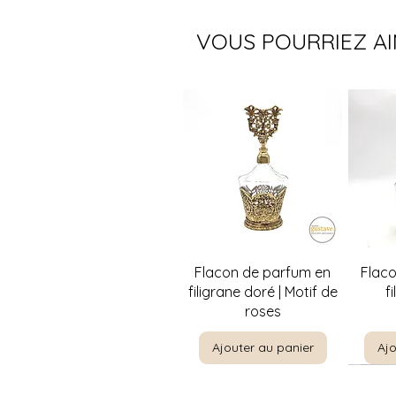
VOUS POURRIEZ A
Aperçu rapide
A
Flacon de parfum en
Flac
filigrane doré | Motif de
f
roses
Ajouter au panier
Ajo