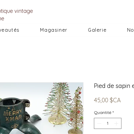
utique vintage
he
veautés
Magasiner
Galerie
No
Pied de sapin e
Prix
45,00 $CA
Quantité
*