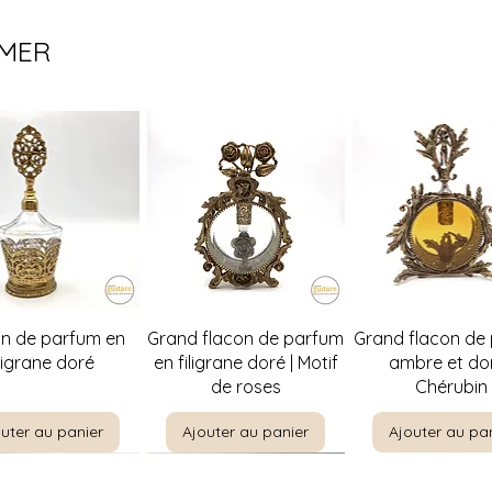
privilégions la livr
de la distance à par
IMER
nécessaires (1 ou 2)
Pour en savoir plus,
politique de livraison
perçu rapide
Aperçu rapide
Aperçu rapi
on de parfum en
Grand flacon de parfum
Grand flacon de
iligrane doré
en filigrane doré | Motif
ambre et dor
de roses
Chérubin
uter au panier
Ajouter au panier
Ajouter au pa