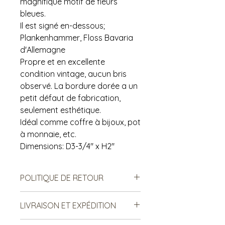
magnifique motif de fleurs
bleues.
Il est signé en-dessous;
Plankenhammer, Floss Bavaria
d'Allemagne
Propre et en excellente
condition vintage, aucun bris
observé. La bordure dorée a un
petit défaut de fabrication,
seulement esthétique.
Idéal comme coffre à bijoux, pot
à monnaie, etc.
Dimensions: D3-3/4" x H2"
POLITIQUE DE RETOUR
Notre politique ne permet ni les
LIVRAISON ET EXPÉDITION
échanges, ni le remboursement des
produits vendus. Ce sont des
***Le frais de livraison est sujet à