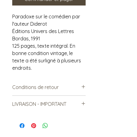
Paradoxe sur le comédien par
l'auteur Diderot
Éditions Univers des Lettres
Bordas, 1991
125 pages, texte intégral. En
bonne condition vintage, le
texte a été surligné à plusieurs
endroits.
Conditions de retour
Vendu tel quel.
LIVRAISON - IMPORTANT
Non remboursable. Non-
échangeable
***Le frais de livraison est à titre
indicatif, mais est sujet à
changement***
Les items lourds peuvent être livrés,