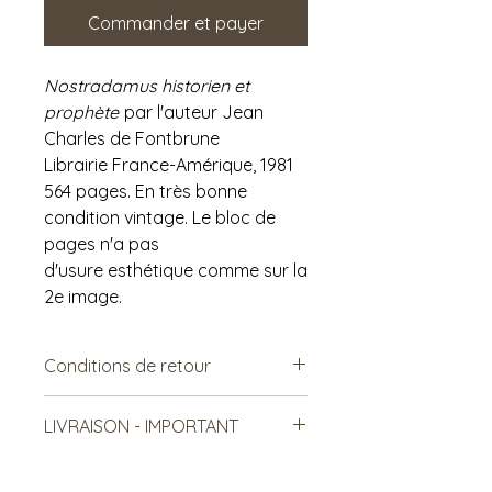
Commander et payer
Nostradamus historien et
prophète
par l'auteur Jean
Charles de Fontbrune
Librairie France-Amérique, 1981
564 pages. En très bonne
condition vintage. Le bloc de
pages n'a pas
d'usure esthétique comme sur la
2e image.
Conditions de retour
Vendu tel quel.
LIVRAISON - IMPORTANT
Non remboursable. Non-
échangeable
***Le frais de livraison est à titre
indicatif, mais est sujet à