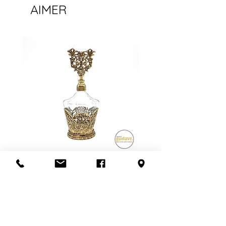
d'article livrés.
AIMER
Le frais de livraison indiqué peut
donc être supérieur OU inférieur au
montant final lors de l'achat.
**SVP nous contacter avant de
confirmer l'achat pour que nous
vous donnions une idée juste du
frais de livraison**
Possibilité de venir récupérer en
magasin aussi! :)
Flacon de parfum en filigrane
doré | Motif de roses
Ajouter au panier