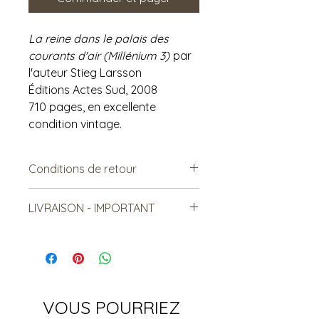
La reine dans le palais des
courants d'air (Millénium 3)
par
l'auteur Stieg Larsson
Éditions Actes Sud, 2008
710 pages, en excellente
condition vintage.
Conditions de retour
Vendu tel quel.
LIVRAISON - IMPORTANT
Non remboursable. Non-
échangeable
***Le frais de livraison est à titre
indicatif, mais est sujet à
changement***
Les items lourds peuvent être livrés,
mais le coût sera relatif à la
VOUS POURRIEZ
distance et au nombre total