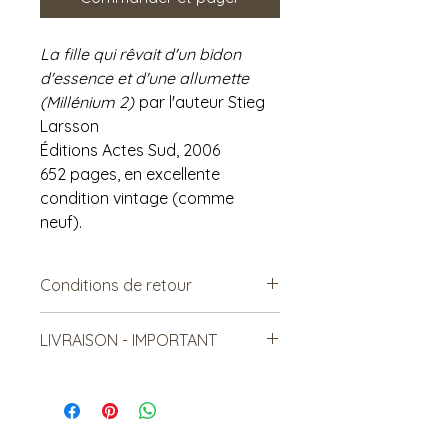
La fille qui rêvait d'un bidon
d'essence et d'une allumette
(Millénium 2)
par l'auteur Stieg
Larsson
Éditions Actes Sud, 2006
652 pages, en excellente
condition vintage (comme
neuf).
Conditions de retour
Vendu tel quel.
LIVRAISON - IMPORTANT
Non remboursable. Non-
échangeable
***Le frais de livraison est à titre
indicatif, mais est sujet à
changement***
Les items lourds peuvent être livrés,